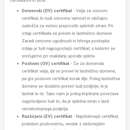
certifikatov in sicer:
Domenski (DV) certifikat
- Velja za osnovni
certifikat, ki nudi osnovno varnost in običajno
zadošča za večino preprostih spletnih strani. Pri
izdaji certifikata se preveri le lastništvo domene.
Zaradi cenovne ugodnosti in hitrega postopka
izdaje je tudi najpogostejši certifikat, s katerim se
srečujemo pri vsakdanji uporabi spleta.
Poslovni (OV) certifikat
- Če za domenski
certifikat velja, da se preveri le lastništvo domene,
pa gre poslovni certifikat korak dlje. Poleg lastništva
domene se dodatno preveri tudi podjetje, ki je
lastnik le-te. Tako nam je poleg kriptirane povezave
zagotovljeno tudi to, da je spletna stran v lasti
verodostojnega podjetja.
Razširjeni (EV) certifikat
- Najobširnejši certifikat,
podoben poslovnemu, vendar z obširnejšim