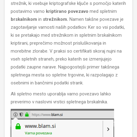
strežnik, ki vsebuje kriptografske ključe s pomočjo katerih
postavimo varno
kriptirano povezavo
med spletnim
brskalnikom
in
strežnikom.
Namen takšne povezave je
zagotavljanje varnosti naših podatkov. Ker so vsi podatki,
ki se pretakajo med strežnikom in spletnim brskalnikom
kriptirani, preprečimo možnost prisluškovanja in
morebitne zlorabe. V praksi so certifikati skoraj nujni na
vseh spletnih straneh, preko katerih se izmenjujejo
podatki zaupne narave. Najpogostejši primer takšnega
spletnega mesta so spletne trgovine, ki razpolagajo z
osebnimi in bančnimi podatki strank.
Ali spletno mesto uporablja varno povezavo lahko
preverimo v naslovni vrstici spletnega brskalnika.