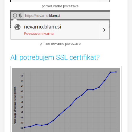
primer varne povezave
primer nevarne povezave
Ali potrebujem SSL certifikat?